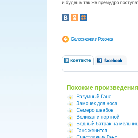
и будешь так же премудро поступат
Белоснежка и Розочка
Похожие произведения
Разумный Ганс
Замочек для носа
Семеро швабов
Великан и портной
Бедный батрак на мельниц
Ганс женится
Счастливчик Ганс