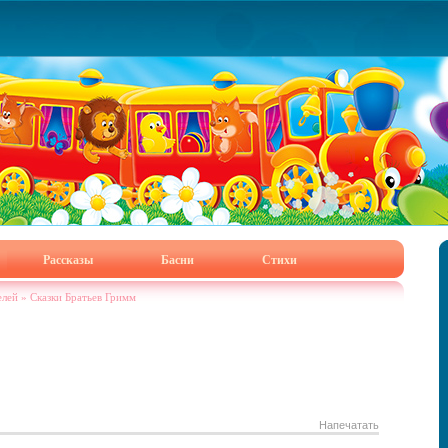
Рассказы
Басни
Стихи
елей
»
Сказки Братьев Гримм
Напечатать