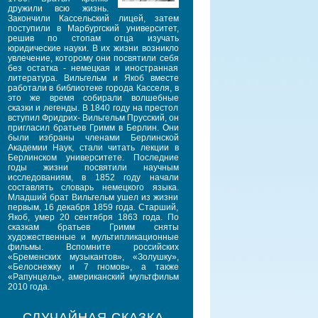
дружили всю жизнь.
Закончили Кассельский лицей, затем
поступили в Марбургский университет,
решив по стопам отца изучать
юридические науки. В их жизни возникло
увлечение, которому они посвятили себя
без остатка - немецкая и иностранная
литература. Вильгельм и Якоб вместе
работали в библиотеке города Касселя, в
это же время собирали волшебные
сказки и легенды. В 1840 году на престол
вступил Фридрих- Вильгельм Прусский, он
пригласил братьев Гримм в Берлин. Они
были избраны членами Берлинской
Академии Наук, стали читать лекции в
Берлинском университете. Последние
годы жизни посвятили научным
исследованиям, в 1852 году начали
составлять словарь немецкого языка.
Младший брат Вильгельм ушел из жизни
первым, 16 декабря 1859 года. Старший,
Якоб, умер 20 сентября 1863 года. По
сказкам братьев Гримм сняты
художественные и мультипликационные
фильмы. Вспомните российских
«Бременских музыкантов», «Золушку»,
«Белоснежку и 7 гномов», а также
«Рапунцель», американский мультфильм
2010 года.
СЛУЧАЙНАЯ СКАЗКА