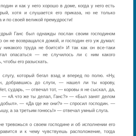
сподин и как у него хорошо в доме, когда у него есть
рый, хотя и слушается его приказа, но не только
а и по своей великой премудрости!
мудрый Ганс был однажды послан своим господином
о он не возвращался домой, и господин его уж думал:
 никакого труда не боится!» И так как он все-таки
стал опасаться — не случилось ли с ним какого
, чтобы его разыскать.
 слугу, который бегал взад и вперед по полю. «Ну,
н, добравшись до слуги, — нашел ли ты корову,
ет, сударь, — отвечал тот, — коровы я не сыскал, да,
». — «А что же ты делал, Ганс?» — «Был занят делом
 добыл». — «Да где же они?» — спросил господин. —
лышу, а за третьим гонюсь!» — отвечал умный слуга.
 не тревожься о своем господине и об исполнении его
нравится и к чему чувствуешь расположение, тогда