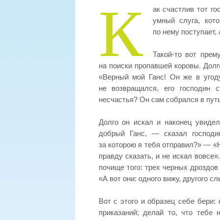
К
ак счастлив тот го
умный слуга, кото
по нему поступает, 
Такой-то вот пре
на поиски пропавшей коровы. Долг
«Верный мой Ганс! Он же в угоду
не возвращался, его господин 
несчастья? Он сам собрался в путь
Долго он искал и наконец увидел
добрый Ганс, — сказал господи
за которою я тебя отправил?» — «Н
правду сказать, и не искал вовсе
почище того: трех черных дроздов
«А вот они: одного вижу, другого с
Вот с этого и образец себе бери:
приказаний; делай то, что тебе 