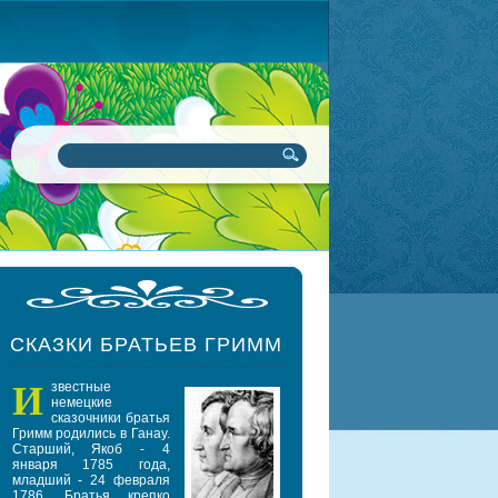
СКАЗКИ БРАТЬЕВ ГРИММ
И
звестные
немецкие
сказочники братья
Гримм родились в Ганау.
Старший, Якоб - 4
января 1785 года,
младший - 24 февраля
1786. Братья крепко