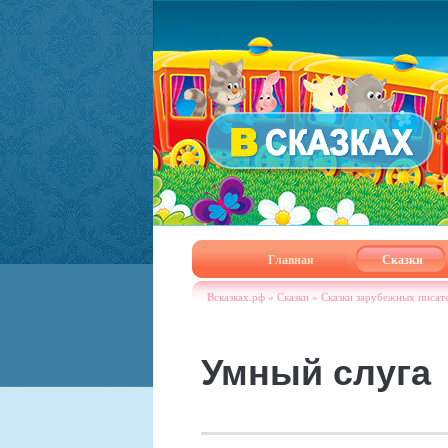
Главная
Сказки
Всказках.рф
»
Сказки
»
Сказки зарубежных писат
Умный слуга