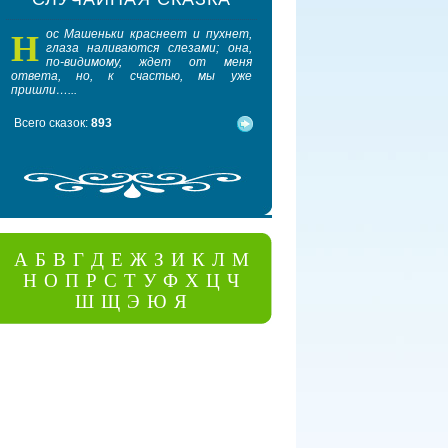
Н
П
ос Машеньки краснеет и пухнет,
обежал он на перрон, 
глаза наливаются слезами; она,
отцепленный вагон, Внёс
по-видимому, ждет от меня
чемоданы, Рассовал 
ответа, но, к счастью, мы уже
диваны, Сел в углу перед окном 
пришли…...
спокойным сном...
Всего сказок:
893
А
Б
В
Г
Д
Е
Ж
З
И
К
Л
М
Н
О
П
Р
С
Т
У
Ф
Х
Ц
Ч
Ш
Щ
Э
Ю
Я