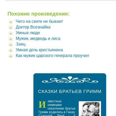
Похожие произведения:
Чего на свете не бывает
Доктор Всезнайка
Умные люди
Мужик, медведь и лиса
Заяц
Умная дочь крестьянина
Как мужик царского генерала проучил
СКАЗКИ БРАТЬЕВ ГРИММ
И
звестные
немецкие
сказочники братья
Гримм родились в Ганау.
Старший, Якоб - 4