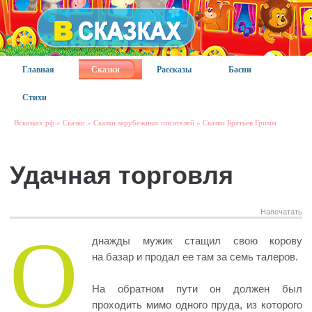
Главная
Сказки
Рассказы
Басни
Стихи
Всказках.рф
»
Сказки
»
Сказки зарубежных писателей
»
Сказки Братьев Гримм
Удачная торговля
Напечатать
О
днажды мужик стащил свою корову
на базар и продал ее там за семь талеров.
На обратном пути он должен был
проходить мимо одного пруда, из которого