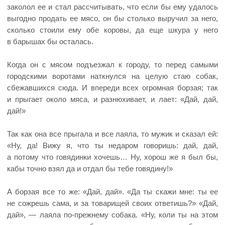
заколол ее и стал рассчитывать, что если бы ему удалось
выгодно продать ее мясо, он бы столько выручил за него,
сколько стоили ему обе коровы, да еще шкура у него
в барышах бы осталась.
Когда он с мясом подъезжал к городу, то перед самыми
городскими воротами наткнулся на целую стаю собак,
сбежавшихся сюда. И впереди всех огромная борзая; так
и прыгает около мяса, и разнюхивает, и лает: «Дай, дай,
дай!»
Так как она все прыгала и все лаяла, то мужик и сказал ей:
«Ну, да! Вижу я, что ты недаром говоришь: дай, дай,
а потому что говядинки хочешь… Ну, хорош же я был бы,
кабы точно взял да и отдал бы тебе говядину!»
А борзая все то же: «Дай, дай». «Да ты скажи мне: ты ее
не сожрешь сама, и за товарищей своих ответишь?» «Дай,
дай», — лаяла по-прежнему собака. «Ну, коли ты на этом