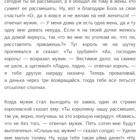
сегодня ты ее рассмешил, а я обещал ее тому в жены, кто
сумеет ее рассмешить. Ну, вот и благодари Бога за свое
счастье!» «О, да я вовсе и не желаю на ней жениться! —
отвечал мужик. — У меня дома уж есть одна жена, да и ту
одну мне девать некуда. Если я на твоей дочке женюсь
да домой вернусь, так что же мне по уголкам их, что ли,
расставлять прикажешь?» Туг король не на шутку
прогневался и сказал: «Ты грубиян!» «Ах, господин
король! — возразил мужик. — Вестимое дело: на свинке
не шелк, а щетинки!» «Ладно, ладно, — отвечал король, —
я тебе другую награду назначу. Теперь проваливай,
а денька через три возвращайся, тогда тебе все пятьсот
отсыплют сполна».
Когда мужик стал выходить из замка, один из стражи
королевской сказал ему: «Ты королевну нашу рассмешил,
так уж, верно, получишь за это хорошую награду». «Кажись,
что не без того, — отвечал мужик. Пять сотен мне будут
выплачены». «Слышь-ка, мужик! — сказал солдат. — Удели
мне малую толику. Ну, куда тебе такая уйма денег!» «Ну,