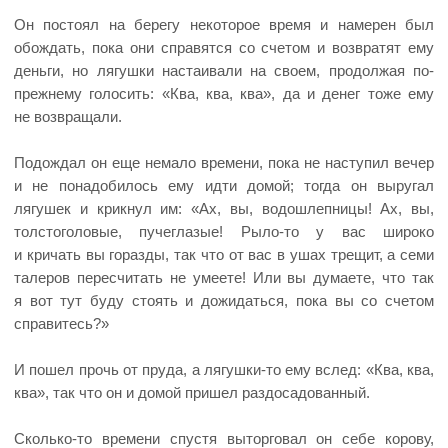
Он постоял на берегу некоторое время и намерен был
обождать, пока они справятся со счетом и возвратят ему
деньги, но лягушки настаивали на своем, продолжая по-
прежнему голосить: «Ква, ква, ква», да и денег тоже ему
не возвращали.
Подождал он еще немало времени, пока не наступил вечер
и не понадобилось ему идти домой; тогда он выругал
лягушек и крикнул им: «Ах, вы, водошлепницы! Ах, вы,
толстоголовые, пучеглазые! Рыло-то у вас широко
и кричать вы горазды, так что от вас в ушах трещит, а семи
талеров пересчитать не умеете! Или вы думаете, что так
я вот тут буду стоять и дожидаться, пока вы со счетом
справитесь?»
И пошел прочь от пруда, а лягушки-то ему вслед: «Ква, ква,
ква», так что он и домой пришел раздосадованный.
Сколько-то времени спустя выторговал он себе корову,