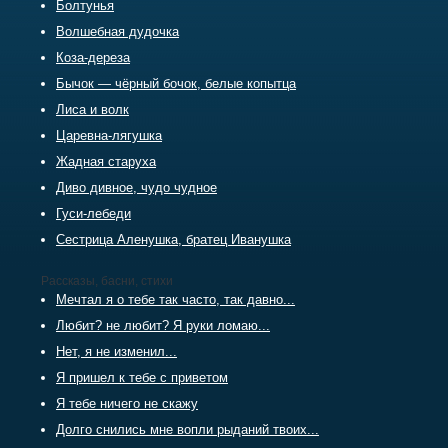
Болтунья
Волшебная дудочка
Коза-дереза
Бычок — чёрный бочок, белые копытца
Лиса и волк
Царевна-лягушка
Жадная старуха
Диво дивное, чудо чудное
Гуси-лебеди
Сестрица Аленушка, братец Иванушка
Рассказы, басни, стихи
Мечтал я о тебе так часто, так давно...
Любит? не любит? Я руки ломаю...
Нет, я не изменил...
Я пришел к тебе с приветом
Я тебе ничего не скажу
Долго снились мне вопли рыданий твоих...