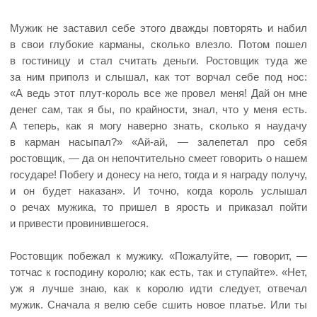
Мужик не заставил себе этого дважды повторять и набил
в свои глубокие карманы, сколько влезло. Потом пошел
в гостиницу и стал считать деньги. Ростовщик туда же
за ним приполз и слышал, как тот ворчал себе под нос:
«А ведь этот плут-король все же провел меня! Дай он мне
денег сам, так я бы, по крайности, знал, что у меня есть.
А теперь, как я могу наверно знать, сколько я наудачу
в карман насыпал?» «Ай-ай, — залепетал про себя
ростовщик, — да он непочтительно смеет говорить о нашем
государе! Побегу и донесу на него, тогда и я награду получу,
и он будет наказан». И точно, когда король услышал
о речах мужика, то пришел в ярость и приказал пойти
и привести провинившегося.
Ростовщик побежал к мужику. «Пожалуйте, — говорит, —
тотчас к господину королю; как есть, так и ступайте». «Нет,
уж я лучше знаю, как к королю идти следует, отвечал
мужик. Сначала я велю себе сшить новое платье. Или ты