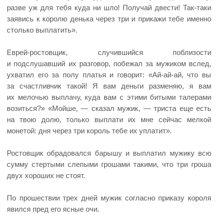
разве уж для тебя куда ни шло! Получай двести! Так-таки
заявись к королю денька через три и прикажи тебе именно
столько выплатить».
Еврей-ростовщик, случившийся поблизости
и подслушавший их разговор, побежал за мужиком вслед,
ухватил его за полу платья и говорит: «Ай-ай-ай, что вы
за счастливчик такой! Я вам деньги разменяю, я вам
их мелочью выплачу, куда вам с этими битыми талерами
возиться?» «Мойше, — сказал мужик, — триста еще есть
на твою долю, только выплати их мне сейчас мелкой
монетой: дня через три король тебе их уплатит».
Ростовщик обрадовался барышу и выплатил мужику всю
сумму стертыми слепыми грошами такими, что три гроша
двух хороших не стоят.
По прошествии трех дней мужик согласно приказу короля
явился пред его ясные очи.