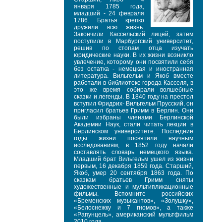
января 1785 года,
младший - 24 февраля
1786. Братья крепко
дружили всю жизнь.
Закончили Кассельский лицей, затем
поступили в Марбургский университет,
решив по стопам отца изучать
юридические науки. В их жизни возникло
увлечение, которому они посвятили себя
без остатка - немецкая и иностранная
литература. Вильгельм и Якоб вместе
работали в библиотеке города Касселя, в
это же время собирали волшебные
сказки и легенды. В 1840 году на престол
вступил Фридрих- Вильгельм Прусский, он
пригласил братьев Гримм в Берлин. Они
были избраны членами Берлинской
Академии Наук, стали читать лекции в
Берлинском университете. Последние
годы жизни посвятили научным
исследованиям, в 1852 году начали
составлять словарь немецкого языка.
Младший брат Вильгельм ушел из жизни
первым, 16 декабря 1859 года. Старший,
Якоб, умер 20 сентября 1863 года. По
сказкам братьев Гримм сняты
художественные и мультипликационные
фильмы. Вспомните российских
«Бременских музыкантов», «Золушку»,
«Белоснежку и 7 гномов», а также
«Рапунцель», американский мультфильм
2010 года.