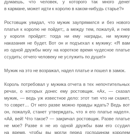
думаешь, что человек, у которого так много денег
в кармане, может идти к королю в каком-нибудь старье?»
Ростовщик увидал, что мужик заупрямился и без нового
платья к королю не пойдет;, а между тем, пожалуй, и гнев
у короля пройдет: тогда ни ему награды, ни мужику
наказания не будет. Вот он и подъехал к мужику: «Я вам
из одной дружбы могу на короткое время чудесное платье
ссудить; отчего человеку не услужить по душе!»
Мужик на это не возражал, надел платье и пошел в замок.
Король потребовал у мужика отчета в тех непочтительных
речах, о которых донес ему ростовщик. «Ах, — сказал
мужик, — ведь уж известное дело: этот тип что ни скажет,
то соврет… От него разве можно правды ждать? Ведь вот
он, пожалуй, станет утверждать, что я его платье надел».
«Ай, вей! Что такое? — закричал ростовщик. Разве платье
не мое? Разве я не из одной дружбы вам его ссудил
на время, чтобы вы могли перед господином королем