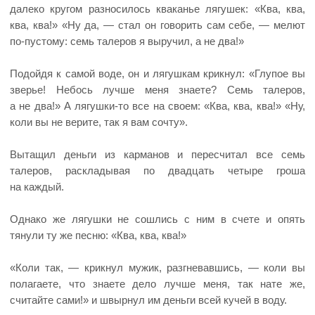
далеко кругом разносилось кваканье лягушек: «Ква, ква,
ква, ква!» «Ну да, — стал он говорить сам себе, — мелют
по-пустому: семь талеров я выручил, а не два!»
Подойдя к самой воде, он и лягушкам крикнул: «Глупое вы
зверье! Небось лучше меня знаете? Семь талеров,
а не два!» А лягушки-то все на своем: «Ква, ква, ква!» «Ну,
коли вы не верите, так я вам сочту».
Вытащил деньги из карманов и пересчитал все семь
талеров, раскладывая по двадцать четыре гроша
на каждый.
Однако же лягушки не сошлись с ним в счете и опять
тянули ту же песню: «Ква, ква, ква!»
«Коли так, — крикнул мужик, разгневавшись, — коли вы
полагаете, что знаете дело лучше меня, так нате же,
считайте сами!» и швырнул им деньги всей кучей в воду.