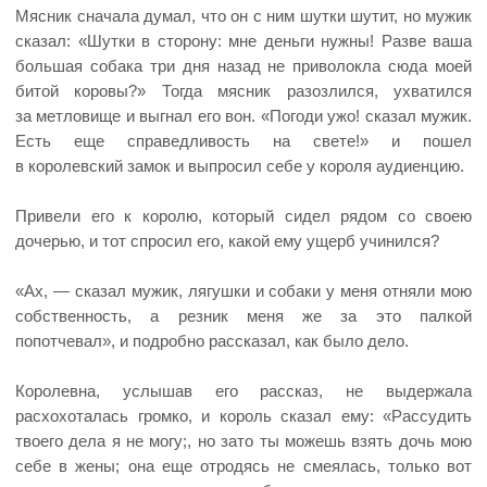
Мясник сначала думал, что он с ним шутки шутит, но мужик
сказал: «Шутки в сторону: мне деньги нужны! Разве ваша
большая собака три дня назад не приволокла сюда моей
битой коровы?» Тогда мясник разозлился, ухватился
за метловище и выгнал его вон. «Погоди ужо! сказал мужик.
Есть еще справедливость на свете!» и пошел
в королевский замок и выпросил себе у короля аудиенцию.
Привели его к королю, который сидел рядом со своею
дочерью, и тот спросил его, какой ему ущерб учинился?
«Ах, — сказал мужик, лягушки и собаки у меня отняли мою
собственность, а резник меня же за это палкой
попотчевал», и подробно рассказал, как было дело.
Королевна, услышав его рассказ, не выдержала
расхохоталась громко, и король сказал ему: «Рассудить
твоего дела я не могу;, но зато ты можешь взять дочь мою
себе в жены; она еще отродясь не смеялась, только вот