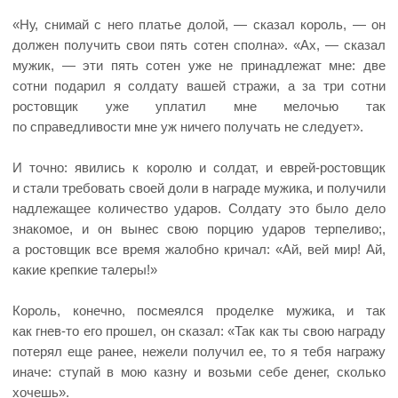
«Ну, снимай с него платье долой, — сказал король, — он
должен получить свои пять сотен сполна». «Ах, — сказал
мужик, — эти пять сотен уже не принадлежат мне: две
сотни подарил я солдату вашей стражи, а за три сотни
ростовщик уже уплатил мне мелочью так
по справедливости мне уж ничего получать не следует».
И точно: явились к королю и солдат, и еврей-ростовщик
и стали требовать своей доли в награде мужика, и получили
надлежащее количество ударов. Солдату это было дело
знакомое, и он вынес свою порцию ударов терпеливо;,
а ростовщик все время жалобно кричал: «Ай, вей мир! Ай,
какие крепкие талеры!»
Король, конечно, посмеялся проделке мужика, и так
как гнев-то его прошел, он сказал: «Так как ты свою награду
потерял еще ранее, нежели получил ее, то я тебя награжу
иначе: ступай в мою казну и возьми себе денег, сколько
хочешь».