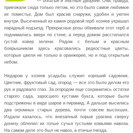
— богатые и знатные дворяне. Они, правда,
приезжали сюда только летом, но это было самое любимое
их поместье. Дом был красив снаружи, удобен и уютен
внутри. Высеченный из камня родовой герб хозяев украшал
парадный подъезд. Прекрасные розы обвивали этот герб и
поднимались вверх по стене, а перед домом расстилался
густой ковер зелени. Рядом с белым и красным
боярышником здесь красовались редкостные цветы,
которые цвели не только в оранжерее, но и под открытым
небом.
Недаром у хозяев усадьбы служил хороший садовник.
Цветник, фруктовый сад, огород — все это было делом его
рук и радовало глаз. За огородом еще сохранились остатки
старого сада, заросшего кустами букса, которые были
подстрижены в виде шаров и пирамид. А дальше высились
два огромных старых дерева, почти совсем высохших.
Издали казалось, что внезапный порыв урагана сверху
донизу облепил их голые сучья густыми комьями навоза.
На самом деле это был не навоз, а птичьи гнезда.