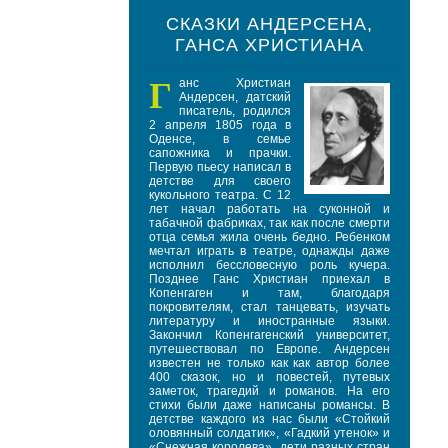
СКАЗКИ АНДЕРСЕНА,
ГАНСА ХРИСТИАНА
Г
анс Христиан
Андерсен, датский
писатель, родился
2 апреля 1805 года в
Оденсе, в семье
сапожника и прачки.
Первую пьесу написал в
детстве для своего
кукольного театра. С 12
лет начал работать на суконной и
табачной фабриках, так как после смерти
отца семья жила очень бедно. Ребенком
мечтал играть в театре, однажды даже
исполнил бессловесную роль кучера.
Позднее Ганс Христиан приехал в
Копенгаген и там, благодаря
покровителям, стал танцевать, изучать
литературу и иностранные языки.
Закончил Копенгагенский университет,
путешествовал по Европе. Андерсен
известен не только как как автор более
400 сказок, но и повестей, путевых
заметок, трагедий и романов. На его
стихи были даже написаны романсы. В
детстве каждого из нас были «Стойкий
оловянный солдатик», «Гадкий утенок» и
«Снежная королева», дети разных стран