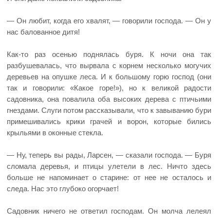
— Он любит, когда его хвалят, — говорили господа. — Он у
нас балованное дитя!
Как-то раз осенью поднялась буря. К ночи она так
разбушевалась, что вырвала с корнем несколько могучих
деревьев на опушке леса. И к большому горю господ (они
так и говорили: «Какое горе!»), но к великой радости
садовника, она повалила оба высоких дерева с птичьими
гнездами. Слуги потом рассказывали, что к завыванию бури
примешивались крики грачей и ворон, которые бились
крыльями в оконные стекла.
— Ну, теперь вы рады, Ларсен, — сказали господа. — Буря
сломала деревья, и птицы улетели в лес. Ничто здесь
больше не напоминает о старине: от нее не осталось и
следа. Нас это глубоко огорчает!
Садовник ничего не ответил господам. Он молча лелеял