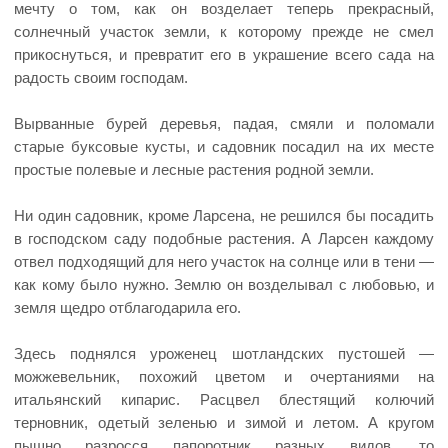
мечту о том, как он возделает теперь прекрасный,
солнечный участок земли, к которому прежде не смел
прикоснуться, и превратит его в украшение всего сада на
радость своим господам.
Вырванные бурей деревья, падая, смяли и поломали
старые буксовые кусты, и садовник посадил на их месте
простые полевые и лесные растения родной земли.
Ни один садовник, кроме Ларсена, не решился бы посадить
в господском саду подобные растения. А Ларсен каждому
отвел подходящий для него участок на солнце или в тени —
как кому было нужно. Землю он возделывал с любовью, и
земля щедро отблагодарила его.
Здесь поднялся уроженец шотландских пустошей —
можжевельник, похожий цветом и очертаниями на
итальянский кипарис. Расцвел блестящий колючий
терновник, одетый зеленью и зимой и летом. А кругом
пышно разросся папоротник разных видов, то