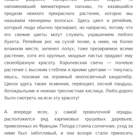
напоминавший миниатюрные пальмы, то казавшийся
предком нежного прекрасного растения, которое мы
называем «венерины волосы». Здесь цвел и репейник,
который люди обычно презирают, но напрасно, потому что
его свежие цветы могут служить украшением любого
букета. Репейник рос на сухой почве, а ниже, на более
влажном месте, зеленел лопух, тоже презираемое всеми
растение, хотя его крупные, мощные листья придают ему
своеобразную красоту. Королевская свеча — полевое
растение с высоким стеблем и яркими цветами — тянулась
ввысь, похожая на огромный многосвечный канделябр.
Цвели здесь также ясменник, первоцвет, лесной ландыш,
белокрыльник и нежная трехлистная кислица. Любо-дорого
было смотреть на всю эту красоту!
А впереди всех, у самой проволочной ограды,
расположился ряд карликовых грушевых деревьев,
привезенных из Франции. Погода стояла солнечная, уход за
ними был заботливый, и они вскоре стали приносить