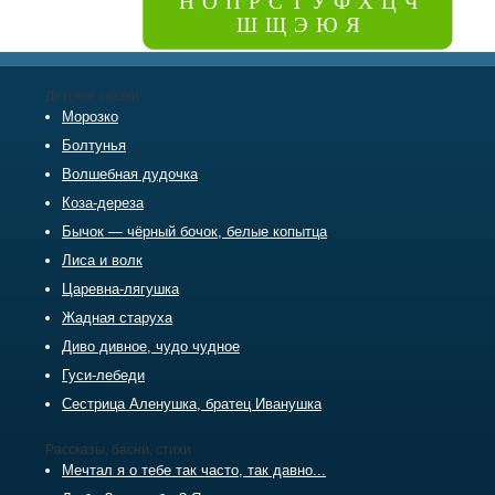
Н
О
П
Р
С
Т
У
Ф
Х
Ц
Ч
Ш
Щ
Э
Ю
Я
Детские сказки
Морозко
Болтунья
Волшебная дудочка
Коза-дереза
Бычок — чёрный бочок, белые копытца
Лиса и волк
Царевна-лягушка
Жадная старуха
Диво дивное, чудо чудное
Гуси-лебеди
Сестрица Аленушка, братец Иванушка
Рассказы, басни, стихи
Мечтал я о тебе так часто, так давно...