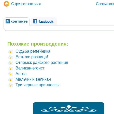
С крепостного вала
Свинья-коп
Похожие произведения:
Судьба репейника
Есть же разница!
Отпрыск райского растения
Великан-эгоист
Ангел
Мальчик и великан
Три черные принцессы