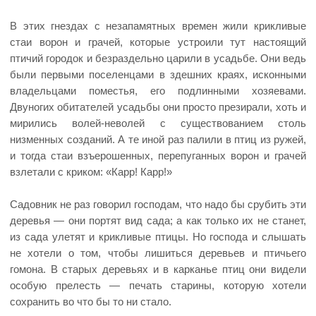
В этих гнездах с незапамятных времен жили крикливые
стаи ворон и грачей, которые устроили тут настоящий
птичий городок и безраздельно царили в усадьбе. Они ведь
были первыми поселенцами в здешних краях, исконными
владельцами поместья, его подлинными хозяевами.
Двуногих обитателей усадьбы они просто презирали, хоть и
мирились волей-неволей с существованием столь
низменных созданий. А те иной раз палили в птиц из ружей,
и тогда стаи взъерошенных, перепуганных ворон и грачей
взлетали с криком: «Карр! Карр!»
Садовник не раз говорил господам, что надо бы срубить эти
деревья — они портят вид сада; а как только их не станет,
из сада улетят и крикливые птицы. Но господа и слышать
не хотели о том, чтобы лишиться деревьев и птичьего
гомона. В старых деревьях и в карканье птиц они видели
особую прелесть — печать старины, которую хотели
сохранить во что бы то ни стало.