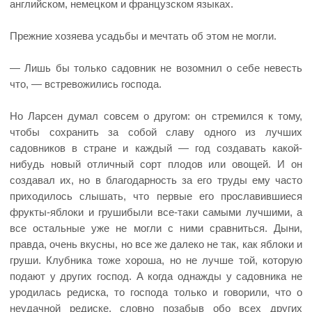
английском, немецком и французском языках.
Прежние хозяева усадьбы и мечтать об этом не могли.
— Лишь бы только садовник не возомнил о себе невесть
что, — встревожились господа.
Но Ларсен думал совсем о другом: он стремился к тому,
чтобы сохранить за собой славу одного из лучших
садовников в стране и каждый — год создавать какой-
нибудь новый отличный сорт плодов или овощей. И он
создавал их, но в благодарность за его труды ему часто
приходилось слышать, что первые его прославившиеся
фрукты-яблоки и грушибыли все-таки самыми лучшими, а
все остальные уже не могли с ними сравниться. Дыни,
правда, очень вкусны, но все же далеко не так, как яблоки и
груши. Клубника тоже хороша, но не лучше той, которую
подают у других господ. А когда однажды у садовника не
уродилась редиска, то господа только и говорили, что о
неудачной редиске, словно позабыв обо всех других