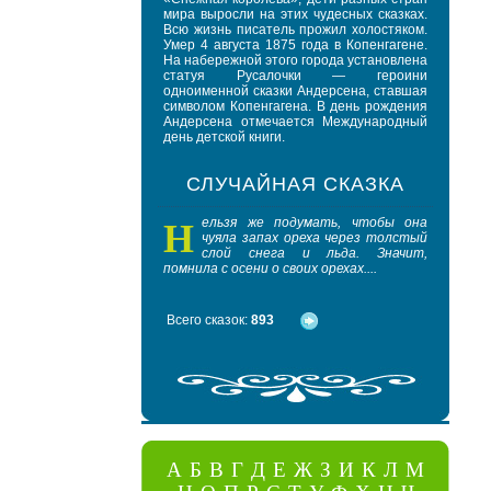
мира выросли на этих чудесных сказках.
Всю жизнь писатель прожил холостяком.
Умер 4 августа 1875 года в Копенгагене.
На набережной этого города установлена
статуя Русалочки — героини
одноименной сказки Андерсена, ставшая
символом Копенгагена. В день рождения
Андерсена отмечается Международный
день детской книги.
СЛУЧАЙНАЯ СКАЗКА
Н
В
ельзя же подумать, чтобы она
это
чуяла запах ореха через толстый
про
слой снега и льда. Значит,
буд
помнила с осени о своих орехах....
оловянное
Всего сказок:
893
А
Б
В
Г
Д
Е
Ж
З
И
К
Л
М