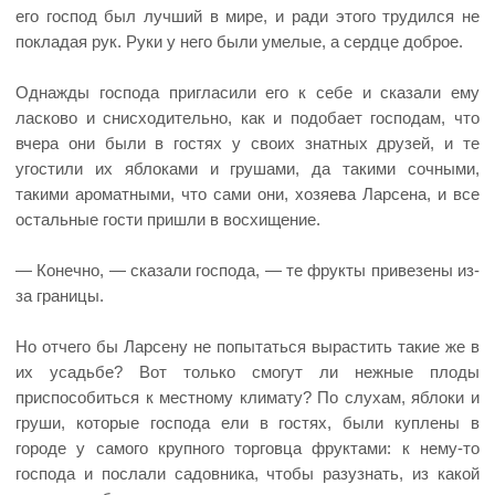
его господ был лучший в мире, и ради этого трудился не
покладая рук. Руки у него были умелые, а сердце доброе.
Однажды господа пригласили его к себе и сказали ему
ласково и снисходительно, как и подобает господам, что
вчера они были в гостях у своих знатных друзей, и те
угостили их яблоками и грушами, да такими сочными,
такими ароматными, что сами они, хозяева Ларсена, и все
остальные гости пришли в восхищение.
— Конечно, — сказали господа, — те фрукты привезены из-
за границы.
Но отчего бы Ларсену не попытаться вырастить такие же в
их усадьбе? Вот только смогут ли нежные плоды
приспособиться к местному климату? По слухам, яблоки и
груши, которые господа ели в гостях, были куплены в
городе у самого крупного торговца фруктами: к нему-то
господа и послали садовника, чтобы разузнать, из какой