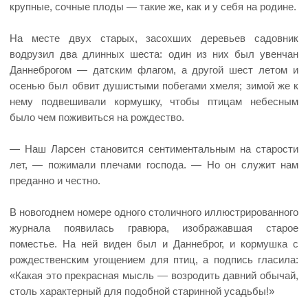
крупные, сочные плоды — такие же, как и у себя на родине.
На месте двух старых, засохших деревьев садовник
водрузил два длинных шеста: один из них был увенчан
Даннеброгом — датским флагом, а другой шест летом и
осенью был обвит душистыми побегами хмеля; зимой же к
нему подвешивали кормушку, чтобы птицам небесным
было чем поживиться на рождество.
— Наш Ларсен становится сентиментальным на старости
лет, — пожимали плечами господа. — Но он служит нам
преданно и честно.
В новогоднем номере одного столичного иллюстрированного
журнала появилась гравюра, изображавшая старое
поместье. На ней виден был и Даннеброг, и кормушка с
рождественским угощением для птиц, а подпись гласила:
«Какая это прекрасная мысль — возродить давний обычай,
столь характерный для подобной старинной усадьбы!»