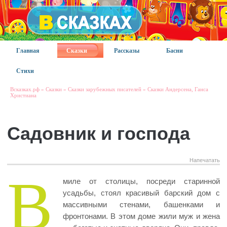
Главная
Сказки
Рассказы
Басни
Стихи
Всказках.рф
»
Сказки
»
Сказки зарубежных писателей
»
Сказки Андерсена, Ганса
Христиана
Садовник и господа
Напечатать
В
миле от столицы, посреди старинной
усадьбы, стоял красивый барский дом с
массивными стенами, башенками и
фронтонами. В этом доме жили муж и жена