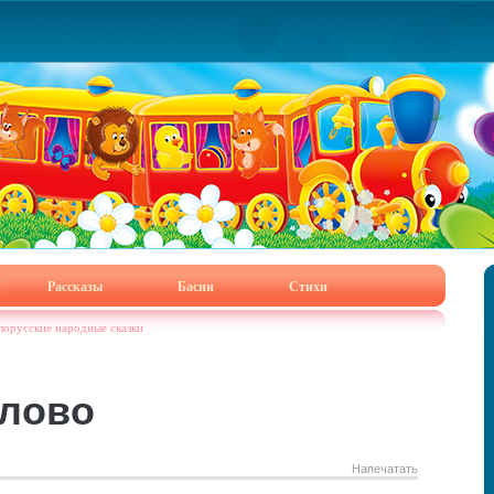
Рассказы
Басни
Стихи
лорусские народные сказки
слово
Напечатать