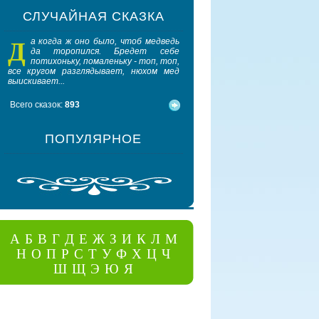
СЛУЧАЙНАЯ СКАЗКА
Д
П
а когда ж оно было, чтоб медведь
рофессорская дочь си
да торопился. Бредет себе
порога и наматывала г
потихоньку, помаленьку - топ, топ,
шелк на катушку. Мал
все кругом разглядывает, нюхом мед
собачка лежала у нее в ногах....
выискивает...
Всего сказок:
893
ПОПУЛЯРНОЕ
А
Б
В
Г
Д
Е
Ж
З
И
К
Л
М
Н
О
П
Р
С
Т
У
Ф
Х
Ц
Ч
Ш
Щ
Э
Ю
Я