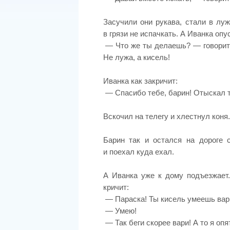
Засучили они рукава, стали в луж
в грязи не испачкать. А Иванка опу
— Что же ты делаешь? — говорит 
Не лужа, а кисель!
Иванка как закричит:
— Спасибо тебе, барин! Отыскал 
Вскочил на телегу и хлестнул коня.
Барин так и остался на дороге 
и поехал куда ехал.
А Иванка уже к дому подъезжает.
кричит:
— Параска! Ты кисель умеешь вар
— Умею!
— Так беги скорее вари! А то я опя