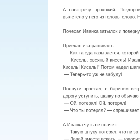
А навстречу прохожий. Поздоров
вылетело у него из головы слово. 
Почесал Иванка затылок и поверну
Приехал и спрашивает:
— Как та еда называется, которой
— Кисель, овсяный кисель! Иванка
Кисель! Кисель!” Потом надел шапк
— Теперь-то уж не забуду!
Полпути проехал, с барином вст
дорогу уступить, шапку по обычаю с
— Ой, потерял! Ой, потерял!
— Что ты потерял? — спрашивает 
А Иванка чуть не плачет:
— Такую штуку потерял, что ни за 
— Давай вместе искать, — говорит 