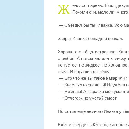
Ж
енился парень. Взял девуш
Пожили они, мало ли, много 
— Съездил бы ты, Иванка, мою ма
Запряг Иванка лошадь и поехал.
Хорошо его тёща встретила. Карто
с рыбой. А потом налила в миску та
не густое, не жидкое, не холодное
съел. И спрашивает тёщу:
— Это что же вы такое наварили?
— Кисель это овсяный! Неужели н
— Не знаю! А Параска моя умеет е
— Отчего ж не уметь? Умеет!
Погостил ещё немного Иванка у тё
Едет и твердит: «Кисель, кисель, 