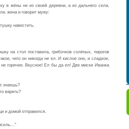
ку в жёны не из своей деревни, а из дальнего села.
ли, жена и говорит мужу:
тушку навестить.
шку на стол поставила, грибочков солёных, пирогов
кое, чего он никогда не ел. И кислое оно, и сладкое,
, не горячее. Вкусное! Ел бы да ел! Две миски Иванка
е знаешь?
го варить?
щи и домой отправился.
кисель…”