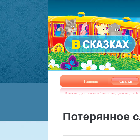
Главная
Сказки
Всказках.рф
»
Сказки
»
Сказки народов мира
»
Бе
Потерянное 