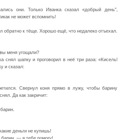
ались они. Только Иванка сказал «добрый день”,
Никак не может вспомнить!
л обратно к тёще. Хорошо ещё, что недалеко отъехал.
 вы меня угощали?
 снял шапку и проговорил в неё три раза: «Кисель!
у и сказал:
ретился. Свернул коня прямо в лужу, чтобы барину
нял. Да как закричит:
барин.
какие деньги не купишь!
барин, — я тебе помогу!