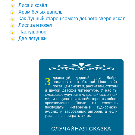
Лиса и козёл
Храм белых цапель
Как Лунный старец самого доброго зверя искал
Лисица и козел
Пастушонок
Две лягушки
З
дравствуй, дорогой друг. Добро
пожаловать в Сказки! Наш сайт
посвящен сказкам, рассказам, стихам
и другой детской литературе. У нас ты
сможешь окунуться в чудесный сказочный
мир и почувствовать себя героем любого
произведения. Также ты сможешь
послушать интересные аудиосказки
русских и зарубежных авторов, а если
устанешь - поиграть в игры.
СЛУЧАЙНАЯ СКАЗКА