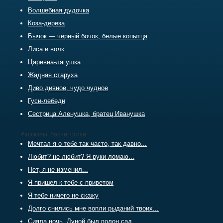
Волшебная дудочка
Коза-дереза
Бычок — чёрный бочок, белые копытца
Лиса и волк
Царевна-лягушка
Жадная старуха
Диво дивное, чудо чудное
Гуси-лебеди
Сестрица Аленушка, братец Иванушка
Рассказы, басни, стихи
Мечтал я о тебе так часто, так давно...
Любит? не любит? Я руки ломаю...
Нет, я не изменил...
Я пришел к тебе с приветом
Я тебе ничего не скажу
Долго снились мне вопли рыданий твоих...
Сияла ночь. Луной был полон сад...