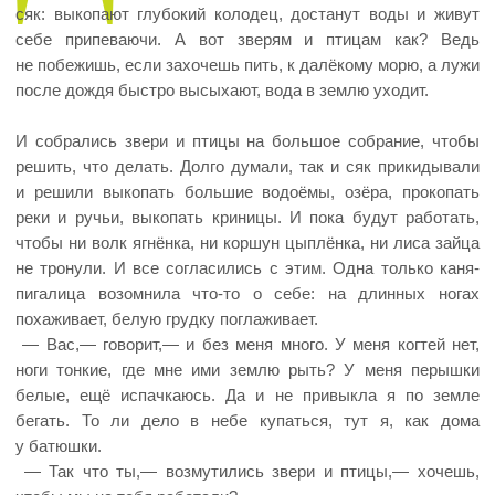
сяк: выкопают глубокий колодец, достанут воды и живут
себе припеваючи. А вот зверям и птицам как? Ведь
не побежишь, если захочешь пить, к далёкому морю, а лужи
после дождя быстро высыхают, вода в землю уходит.
И собрались звери и птицы на большое собрание, чтобы
решить, что делать. Долго думали, так и сяк прикидывали
и решили выкопать большие водоёмы, озёра, прокопать
реки и ручьи, выкопать криницы. И пока будут работать,
чтобы ни волк ягнёнка, ни коршун цыплёнка, ни лиса зайца
не тронули. И все согласились с этим. Одна только каня-
пигалица возомнила что-то о себе: на длинных ногах
похаживает, белую грудку поглаживает.
— Вас,— говорит,— и без меня много. У меня когтей нет,
ноги тонкие, где мне ими землю рыть? У меня перышки
белые, ещё испачкаюсь. Да и не привыкла я по земле
бегать. То ли дело в небе купаться, тут я, как дома
у батюшки.
— Так что ты,— возмутились звери и птицы,— хочешь,