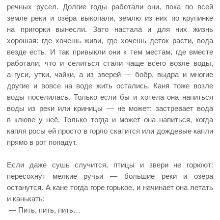
речных русел. Долгие годы работали они, пока по всей
земле реки и озёра выкопали, землю из них по крупинке
на пригорки вынесли. Зато настала и для них жизнь
хорошая: где хочешь живи, где хочешь деток расти, вода
везде есть. И так привыкли они к тем местам, где вместе
работали, что и селиться стали чаще всего возле воды,
а гуси, утки, чайки, а из зверей — бобр, выдра и многие
другие и вовсе на воде жить остались. Каня тоже возле
воды поселилась. Только если бы и хотела она напиться
воды из реки или криницы — не может: застревает вода
в клюве у неё. Только тогда и может она напиться, когда
капля росы ей просто в горло скатится или дождевые капли
прямо в рот попадут.
Если даже сушь случится, птицы и звери не горюют:
пересохнут мелкие ручьи — большие реки и озёра
останутся. А кане тогда горе горькое, и начинает она летать
и канькать:
— Пить, пить, пить…