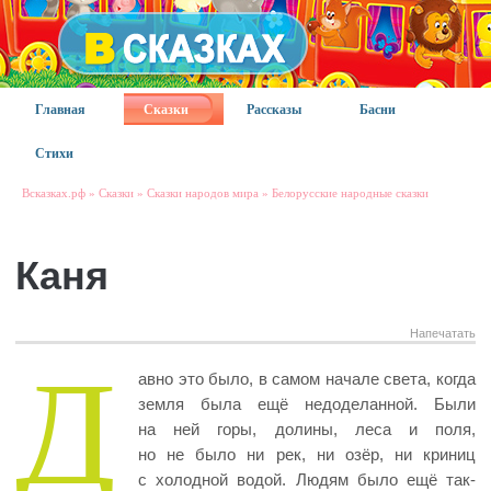
Главная
Сказки
Рассказы
Басни
Стихи
Всказках.рф
»
Сказки
»
Сказки народов мира
»
Белорусские народные сказки
Каня
Напечатать
Д
авно это было, в самом начале света, когда
земля была ещё недоделанной. Были
на ней горы, долины, леса и поля,
но не было ни рек, ни озёр, ни криниц
с холодной водой. Людям было ещё так-