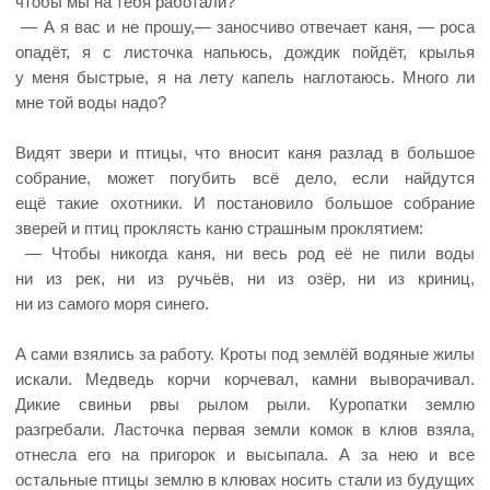
чтобы мы на тебя работали?
— А я вас и не прошу,— заносчиво отвечает каня, — роса
опадёт, я с листочка напьюсь, дождик пойдёт, крылья
у меня быстрые, я на лету капель наглотаюсь. Много ли
мне той воды надо?
Видят звери и птицы, что вносит каня разлад в большое
собрание, может погубить всё дело, если найдутся
ещё такие охотники. И постановило большое собрание
зверей и птиц проклясть каню страшным проклятием:
— Чтобы никогда каня, ни весь род её не пили воды
ни из рек, ни из ручьёв, ни из озёр, ни из криниц,
ни из самого моря синего.
А сами взялись за работу. Кроты под землёй водяные жилы
искали. Медведь корчи корчевал, камни выворачивал.
Дикие свиньи рвы рылом рыли. Куропатки землю
разгребали. Ласточка первая земли комок в клюв взяла,
отнесла его на пригорок и высыпала. А за нею и все
остальные птицы землю в клювах носить стали из будущих