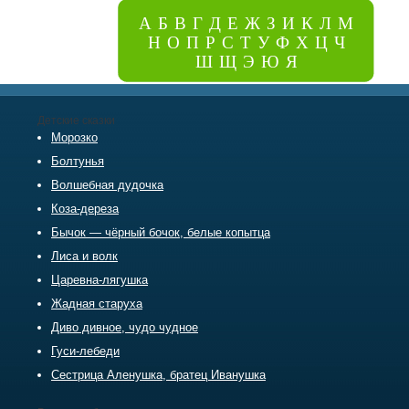
А
Б
В
Г
Д
Е
Ж
З
И
К
Л
М
Н
О
П
Р
С
Т
У
Ф
Х
Ц
Ч
Ш
Щ
Э
Ю
Я
Детские сказки
Морозко
Болтунья
Волшебная дудочка
Коза-дереза
Бычок — чёрный бочок, белые копытца
Лиса и волк
Царевна-лягушка
Жадная старуха
Диво дивное, чудо чудное
Гуси-лебеди
Сестрица Аленушка, братец Иванушка