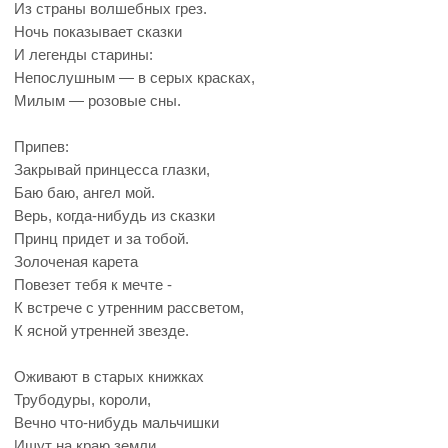
Из страны волшебных грез.
Ночь показывает сказки
И легенды старины:
Непослушным — в серых красках,
Милым — розовые сны.
Припев:
Закрывай принцесса глазки,
Баю баю, ангел мой.
Верь, когда-нибудь из сказки
Принц придет и за тобой.
Золоченая карета
Повезет тебя к мечте -
К встрече с утренним рассветом,
К ясной утренней звезде.
Оживают в старых книжках
Трубодуры, короли,
Вечно что-нибудь мальчишки
Ищут на краю земли.