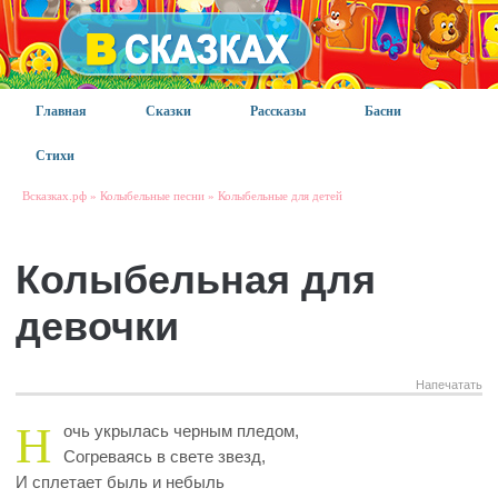
Главная
Сказки
Рассказы
Басни
Стихи
Всказках.рф
»
Колыбельные песни
»
Колыбельные для детей
Колыбельная для
девочки
Напечатать
Н
очь укрылась черным пледом,
Согреваясь в свете звезд,
И сплетает быль и небыль