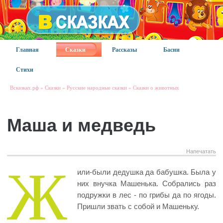
Главная
Сказки
Рассказы
Басни
Стихи
Всказках.рф
»
Сказки
»
Русские народные сказки
»
Сказки о животных
Маша и медведь
Напечатать
Ж
или-были дедушка да бабушка. Была у
них внучка Машенька. Собрались раз
подружки в лес - по грибы да по ягоды.
Пришли звать с собой и Машеньку.