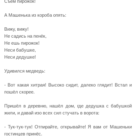
Съем пирожок!
А Машенька из короба опять:
Вижу, вижу!
Не садись на пенёк,
Не ешь пирожок!
Неси бабушке,
Неси дедушке!
Удивился медведь:
- Вот какая хитрая! Высоко сидит, далеко глядит! Встал и
пошёл скорее.
Пришёл в деревню, нашёл дом, где дедушка с бабушкой
жили, и давай изо всех сил стучать в ворота:
- Тук-тук-тук! Отпирайте, открывайте! Я вам от Машеньки
гостинцев принёс.