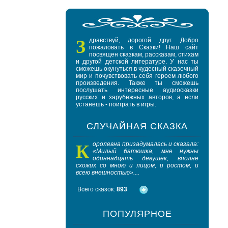
З
дравствуй, дорогой друг. Добро
пожаловать в Сказки! Наш сайт
посвящен сказкам, рассказам, стихам
и другой детской литературе. У нас ты
сможешь окунуться в чудесный сказочный
мир и почувствовать себя героем любого
произведения. Также ты сможешь
послушать интересные аудиосказки
русских и зарубежных авторов, а если
устанешь - поиграть в игры.
СЛУЧАЙНАЯ СКАЗКА
К
Ч
оролевна призадумалась и сказала:
ас
«Милый батюшка, мне нужны
взб
одиннадцать девушек, вполне
час
схожих со мною и лицом, и ростом, и
в один
всею внешностью»....
осталось..
Всего сказок:
893
ПОПУЛЯРНОЕ