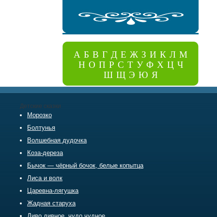
А
Б
В
Г
Д
Е
Ж
З
И
К
Л
М
Н
О
П
Р
С
Т
У
Ф
Х
Ц
Ч
Ш
Щ
Э
Ю
Я
Детские сказки
Морозко
Болтунья
Волшебная дудочка
Коза-дереза
Бычок — чёрный бочок, белые копытца
Лиса и волк
Царевна-лягушка
Жадная старуха
Диво дивное, чудо чудное