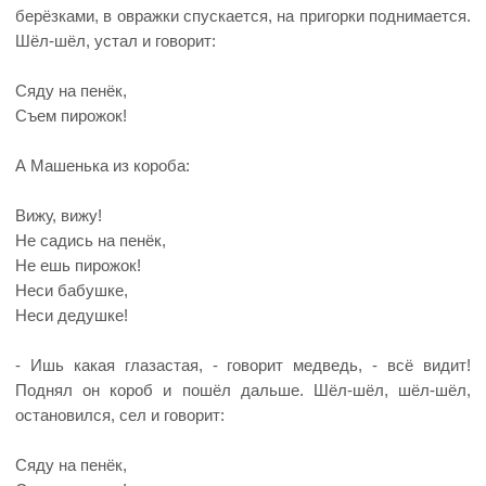
берёзками, в овражки спускается, на пригорки поднимается.
Шёл-шёл, устал и говорит:
Сяду на пенёк,
Съем пирожок!
А Машенька из короба:
Вижу, вижу!
Не садись на пенёк,
Не ешь пирожок!
Неси бабушке,
Неси дедушке!
- Ишь какая глазастая, - говорит медведь, - всё видит!
Поднял он короб и пошёл дальше. Шёл-шёл, шёл-шёл,
остановился, сел и говорит:
Сяду на пенёк,