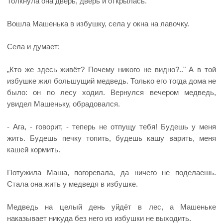
Толкнула она дверь, дверь и открылась.
Вошла Машенька в избушку, села у окна на лавочку.
Села и думает:
„Кто же здесь живёт? Почему никого не видно?.." А в той
избушке жил большущий медведь. Только его тогда дома не
было: он по лесу ходил. Вернулся вечером медведь,
увидел Машеньку, обрадовался.
- Ага, - говорит, - теперь не отпущу тебя! Будешь у меня
жить. Будешь печку топить, будешь кашу варить, меня
кашей кормить.
Потужила Маша, погоревала, да ничего не поделаешь.
Стала она жить у медведя в избушке.
Медведь на целый день уйдёт в лес, а Машеньке
наказывает никуда без него из избушки не выходить.