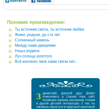
Похожие произведения:
Ты источник света, ты источник любви
Живи, родная, до ста лет
Солнечный камень
Между нами дикарями
Наша родина
Луч солнца золотого
Всё кончено: меж нами связи нет...
З
дравствуй, дорогой друг. Добро
пожаловать в Сказки! Наш сайт
посвящен сказкам, рассказам, стихам
и другой детской литературе. У нас ты
сможешь окунуться в чудесный сказочный