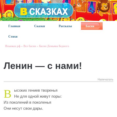
Главная
Сказки
Рассказы
Басни
Стихи
Всказках.рф
»
Все басни
»
Басни Демьяна Бедного
Ленин — с нами!
Напечатать
В
ысоких гениев творенья
Не для одной живут поры:
Из поколений в поколенья
Они несут свои дары.