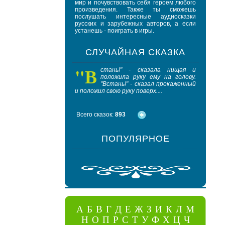
мир и почувствовать себя героем любого
произведения. Также ты сможешь
послушать интересные аудиосказки
русских и зарубежных авторов, а если
устанешь - поиграть в игры.
СЛУЧАЙНАЯ СКАЗКА
"В
В
стань!" - сказала нищая и
идя
положила руку ему на голову.
отс
"Встань!" - сказал прокаженный
под
и положил свою руку поверх....
мертвя
прильнуло.
Всего сказок:
893
ПОПУЛЯРНОЕ
А
Б
В
Г
Д
Е
Ж
З
И
К
Л
М
Н
О
П
Р
С
Т
У
Ф
Х
Ц
Ч