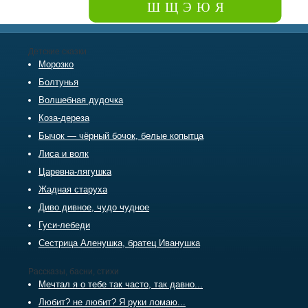
Ш
Щ
Э
Ю
Я
Детские сказки
Морозко
Болтунья
Волшебная дудочка
Коза-дереза
Бычок — чёрный бочок, белые копытца
Лиса и волк
Царевна-лягушка
Жадная старуха
Диво дивное, чудо чудное
Гуси-лебеди
Сестрица Аленушка, братец Иванушка
Рассказы, басни, стихи
Мечтал я о тебе так часто, так давно...
Любит? не любит? Я руки ломаю...